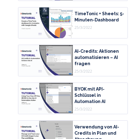
TimeTonic + Sheets: 5-
Minuten-Dashboard
25/3/2022
AI-Credits: Aktionen
automatisieren – AI
fragen
25/3/2022
BYOK mit API-
Schlüssel in
Automation AI
25/3/2022
Verwendung von AI-
Credits in Plan und