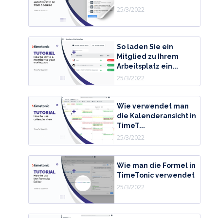
25/3/2022
So laden Sie ein
Mitglied zu Ihrem
Arbeitsplatz ein...
25/3/2022
Wie verwendet man
die Kalenderansicht in
TimeT...
25/3/2022
Wie man die Formel in
TimeTonic verwendet
25/3/2022