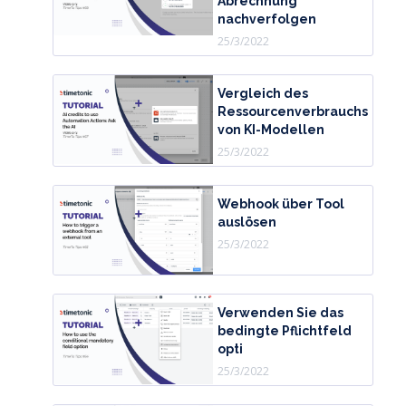
Abrechnung
nachverfolgen
25/3/2022
Vergleich des
Ressourcenverbrauchs
von KI-Modellen
25/3/2022
Webhook über Tool
auslösen
25/3/2022
Verwenden Sie das
bedingte Pflichtfeld
opti
25/3/2022