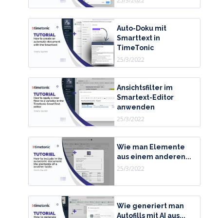
25/3/2022
Auto-Doku mit
Smarttext in
TimeTonic
25/3/2022
Ansichtsfilter im
Smartext-Editor
anwenden
25/3/2022
Wie man Elemente
aus einem anderen...
25/3/2022
Wie generiert man
Autofills mit AI aus...