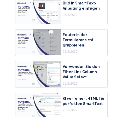
Bild in SmartText-
Anleitung einfügen
25/3/2022
Felder in der
Formularansicht
gruppieren
25/3/2022
Verwenden Sie den
Filter Link Column
Value Select
25/3/2022
KI verfeinert HTML für
perfekten SmartText
25/3/2022